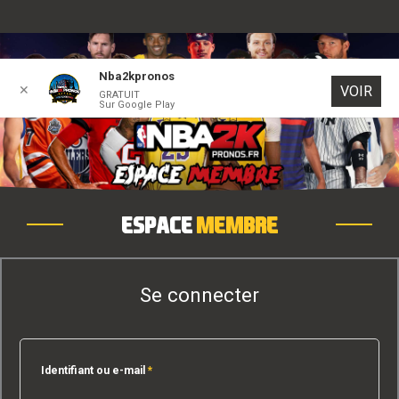
Aller
Nba2kpronos
✕
VOIR
au
0
Panier
GRATUIT
Sur Google Play
contenu
Espace
membre
Se connecter
Identifiant ou e-mail
*