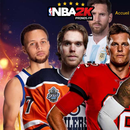
Aller
au
Accueil
contenu