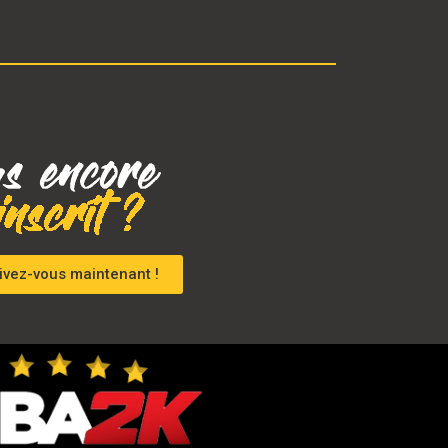
ivez-vous maintenant !