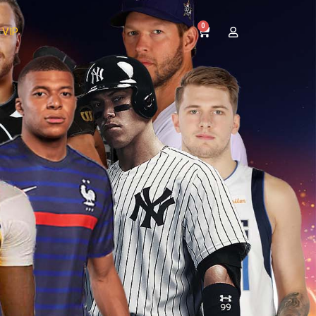
0
Panier
 VIP