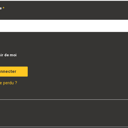
se
*
ir de moi
onnecter
e perdu ?