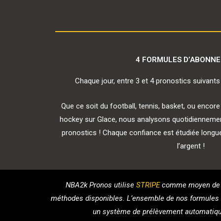
4 FORMULES D’ABONN
Chaque jour, entre 3 et 4 pronostics suivant
Que ce soit du football, tennis, basket, ou encore
hockey sur Glace, nous analysons quotidiennement
pronostics ! Chaque confiance est étudiée long
l’argent !
NBA2k Pronos utilise
STRIPE
comme moyen de p
méthodes disponibles. L’ensemble de nos formules
un système de prélèvement automatiq