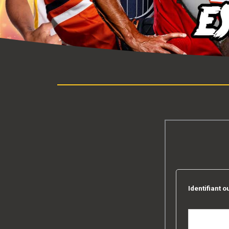
Identifiant 