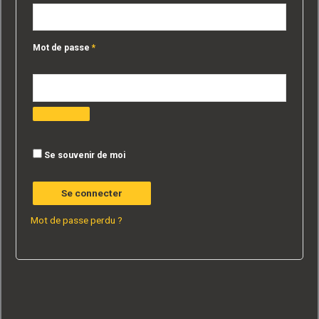
Mot de passe
*
Se souvenir de moi
Se connecter
Mot de passe perdu ?