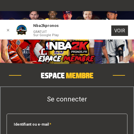
Aller
Nba2kpronos
✕
VOIR
au
0
Panier
GRATUIT
Sur Google Play
contenu
Espace
membre
Se connecter
Identifiant ou e-mail
*