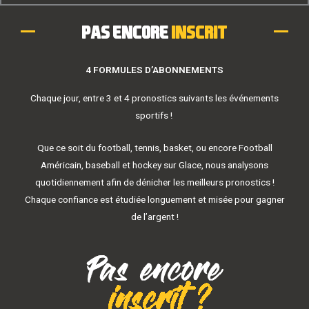
Pas encore
inscrit
4 FORMULES D’ABONNEMENTS
Chaque jour, entre 3 et 4 pronostics suivants les événements
sportifs !
Que ce soit du football, tennis, basket, ou encore Football
Américain, baseball et hockey sur Glace, nous analysons
quotidiennement afin de dénicher les meilleurs pronostics !
Chaque confiance est étudiée longuement et misée pour gagner
de l’argent !