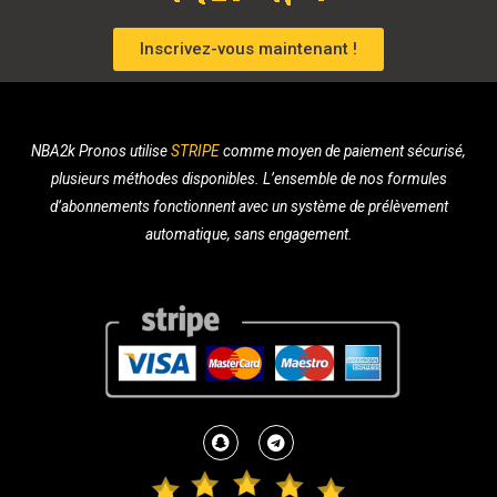
Inscrivez-vous maintenant !
NBA2k Pronos utilise
STRIPE
comme moyen de paiement sécurisé,
plusieurs méthodes disponibles. L’ensemble de nos formules
d’abonnements fonctionnent avec un système de prélèvement
automatique, sans engagement.
S
T
n
e
a
l
p
e