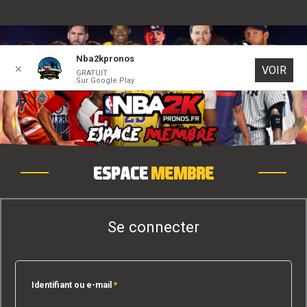
Aller
Nba2kpronos
✕
VOIR
au
0
Panier
GRATUIT
Sur Google Play
contenu
Espace
membre
Se connecter
Identifiant ou e-mail
*