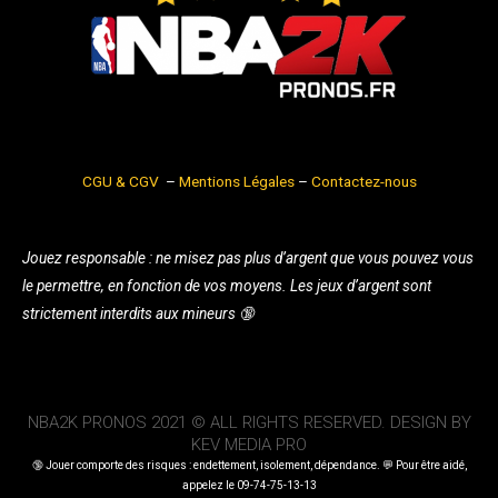
c
g
h
r
a
a
t
m
CGU & CGV
–
Mentions Légales
–
Contactez-nous
Jouez responsable : ne misez pas plus d’argent que vous pouvez vous
le permettre, en fonction de vos moyens. Les jeux d’argent sont
strictement interdits aux mineurs 🔞
NBA2K PRONOS 2021 © ALL RIGHTS RESERVED. DESIGN BY
KEV MEDIA PRO
🔞 Jouer comporte des risques : endettement, isolement, dépendance. 💬 Pour être aidé,
appelez le 09-74-75-13-13