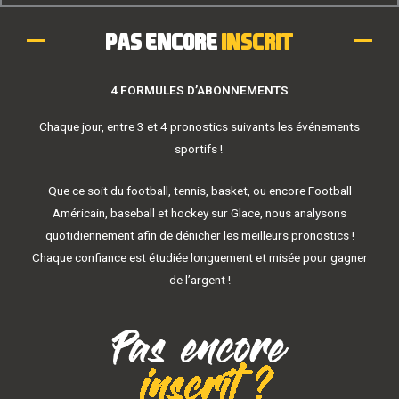
Pas encore
inscrit
4 FORMULES D’ABONNEMENTS
Chaque jour, entre 3 et 4 pronostics suivants les événements
sportifs !
Que ce soit du football, tennis, basket, ou encore Football
Américain, baseball et hockey sur Glace, nous analysons
quotidiennement afin de dénicher les meilleurs pronostics !
Chaque confiance est étudiée longuement et misée pour gagner
de l’argent !