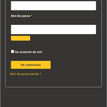
Mot de passe
*
Se souvenir de moi
Se connecter
Mot de passe perdu ?