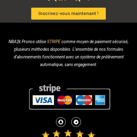
Inscrivez-vous maintenant !
NBA2k Pronos utilise
STRIPE
comme moyen de paiement sécurisé,
plusieurs méthodes disponibles. L’ensemble de nos formules
d’abonnements fonctionnent avec un système de prélèvement
automatique, sans engagement.
S
T
n
e
a
l
p
e