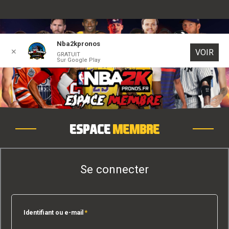
Aller
Nba2kpronos
✕
VOIR
au
0
Panier
GRATUIT
Sur Google Play
contenu
Espace
membre
Se connecter
Identifiant ou e-mail
*