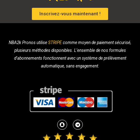
Inscrivez-vous maintenant !
NBA2k Pronos utilise
STRIPE
comme moyen de paiement sécurisé,
plusieurs méthodes disponibles. L’ensemble de nos formules
d’abonnements fonctionnent avec un système de prélèvement
automatique, sans engagement.
S
T
n
e
a
l
p
e