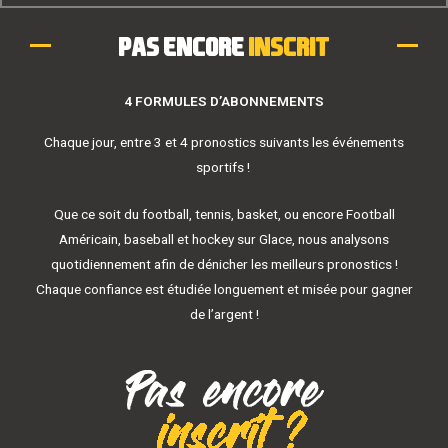
Pas encore
inscrit
4 FORMULES D’ABONNEMENTS
Chaque jour, entre 3 et 4 pronostics suivants les événements
sportifs !
Que ce soit du football, tennis, basket, ou encore Football
Américain, baseball et hockey sur Glace, nous analysons
quotidiennement afin de dénicher les meilleurs pronostics !
Chaque confiance est étudiée longuement et misée pour gagner
de l’argent !