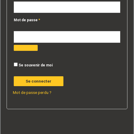
Mot de passe
*
Se souvenir de moi
Se connecter
Mot de passe perdu ?