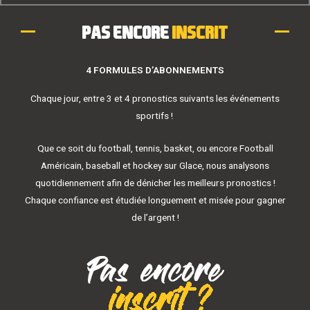
Pas encore
inscrit
4 FORMULES D’ABONNEMENTS
Chaque jour, entre 3 et 4 pronostics suivants les événements
sportifs !
Que ce soit du football, tennis, basket, ou encore Football
Américain, baseball et hockey sur Glace, nous analysons
quotidiennement afin de dénicher les meilleurs pronostics !
Chaque confiance est étudiée longuement et misée pour gagner
de l’argent !